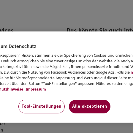
rvices
Das könnte Sie auch int
 zum Datenschutz
en
Unsere Agentur
akzeptieren" klicken, stimmen Sie der Speicherung von Cookies und ähnlichen
en
. Dadurch ermöglichen Sie eine zuverlässige Funktion der Website, die Analy
formationen
rketingaktivitäten sowie die Möglichkeit, Ihnen personalisierte Inhalte und
n, z.B. durch die Nutzung von Facebook Audiences oder Google Ads. Falls Sie
n
gsvereinbarung
r keine für Sie maßgeschneiderte Anpassung und Werbung auf dieser Seite mö
erzeit über den Button "Tool-Einstellungen" anpassen. Näheres zu den einge
tung
hutzhinweise
Impressum
Tool-Einstellungen
Alle akzeptieren
eiten
:00
en