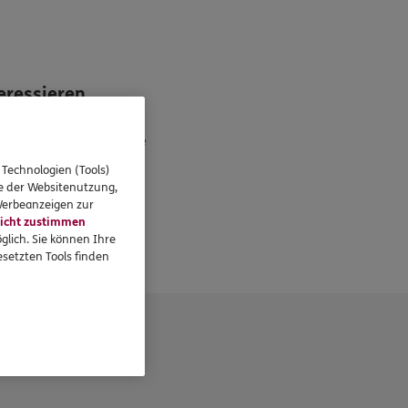
eressieren
Standorte
 Technologien (Tools)
se der Websitenutzung,
 Werbeanzeigen zur
icht zustimmen
glich. Sie können Ihre
setzten Tools finden