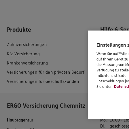
Produkte
Hilfe & Se
Einstellungen
Zahnversicherungen
E-Mail schreib
Wenn Sie auf "Alle 
Kfz-Versicherung
Schaden meld
auf Ihrem Gerät zu
Krankenversicherung
Erstkontaktin
die Messung von Ma
Verfügung zu stelle
Versicherungen für den privaten Bedarf
EU-Offenlegun
möchten, ist leide
Entscheidungen jed
Versicherungen für Geschäftskunden
Datenverarbei
Sie unter
Datensc
ERGO Versicherung Chemnitz
Öffnungsz
Hauptagentur
Mo.
:
10:00 - 18
Di.
:
geschloss