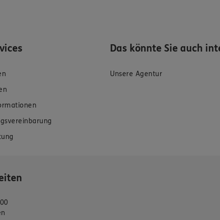
rvices
Das könnte Sie auch int
en
Unsere Agentur
en
formationen
gsvereinbarung
tung
eiten
:00
en